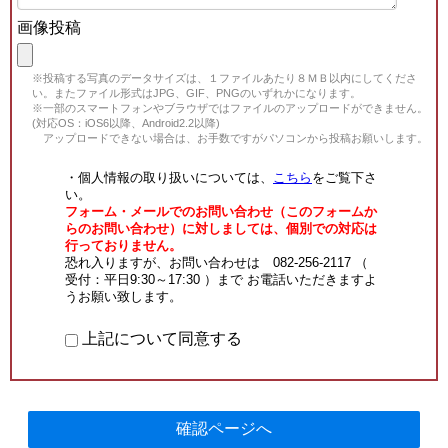
画像投稿
※投稿する写真のデータサイズは、１ファイルあたり８ＭＢ以内にしてくださ
い。またファイル形式はJPG、GIF、PNGのいずれかになります。
※一部のスマートフォンやブラウザではファイルのアップロードができません。
(対応OS：iOS6以降、Android2.2以降)
アップロードできない場合は、お手数ですがパソコンから投稿お願いします。
・個人情報の取り扱いについては、
こちら
をご覧下さ
い。
フォーム・メールでのお問い合わせ（このフォームか
らのお問い合わせ）に対しましては、個別での対応は
行っておりません。
恐れ入りますが、お問い合わせは 082-256-2117 （
受付：平日9:30～17:30 ）まで お電話いただきますよ
うお願い致します。
上記について同意する
確認ページへ