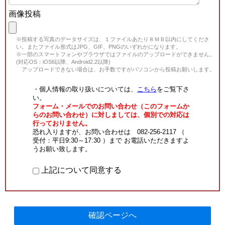
画像投稿
※投稿する写真のデータサイズは、１ファイルあたり８ＭＢ以内にしてくださ
い。またファイル形式はJPG、GIF、PNGのいずれかになります。
※一部のスマートフォンやブラウザではファイルのアップロードができません。
(対応OS：iOS6以降、Android2.2以降)
アップロードできない場合は、お手数ですがパソコンから投稿お願いします。
・個人情報の取り扱いについては、
こちら
をご覧下さ
い。
フォーム・メールでのお問い合わせ（このフォームか
らのお問い合わせ）に対しましては、個別での対応は
行っておりません。
恐れ入りますが、お問い合わせは 082-256-2117 （
受付：平日9:30～17:30 ）まで お電話いただきますよ
うお願い致します。
上記について同意する
確認ページへ