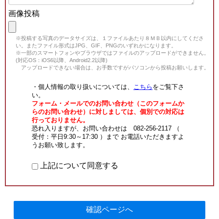
画像投稿
※投稿する写真のデータサイズは、１ファイルあたり８ＭＢ以内にしてくださ
い。またファイル形式はJPG、GIF、PNGのいずれかになります。
※一部のスマートフォンやブラウザではファイルのアップロードができません。
(対応OS：iOS6以降、Android2.2以降)
アップロードできない場合は、お手数ですがパソコンから投稿お願いします。
・個人情報の取り扱いについては、
こちら
をご覧下さ
い。
フォーム・メールでのお問い合わせ（このフォームか
らのお問い合わせ）に対しましては、個別での対応は
行っておりません。
恐れ入りますが、お問い合わせは 082-256-2117 （
受付：平日9:30～17:30 ）まで お電話いただきますよ
うお願い致します。
上記について同意する
確認ページへ