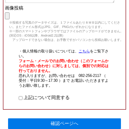
画像投稿
※投稿する写真のデータサイズは、１ファイルあたり８ＭＢ以内にしてくださ
い。またファイル形式はJPG、GIF、PNGのいずれかになります。
※一部のスマートフォンやブラウザではファイルのアップロードができません。
(対応OS：iOS6以降、Android2.2以降)
アップロードできない場合は、お手数ですがパソコンから投稿お願いします。
・個人情報の取り扱いについては、
こちら
をご覧下さ
い。
フォーム・メールでのお問い合わせ（このフォームか
らのお問い合わせ）に対しましては、個別での対応は
行っておりません。
恐れ入りますが、お問い合わせは 082-256-2117 （
受付：平日9:30～17:30 ）まで お電話いただきますよ
うお願い致します。
上記について同意する
確認ページへ