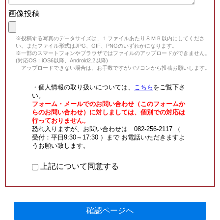
画像投稿
※投稿する写真のデータサイズは、１ファイルあたり８ＭＢ以内にしてくださ
い。またファイル形式はJPG、GIF、PNGのいずれかになります。
※一部のスマートフォンやブラウザではファイルのアップロードができません。
(対応OS：iOS6以降、Android2.2以降)
アップロードできない場合は、お手数ですがパソコンから投稿お願いします。
・個人情報の取り扱いについては、
こちら
をご覧下さ
い。
フォーム・メールでのお問い合わせ（このフォームか
らのお問い合わせ）に対しましては、個別での対応は
行っておりません。
恐れ入りますが、お問い合わせは 082-256-2117 （
受付：平日9:30～17:30 ）まで お電話いただきますよ
うお願い致します。
上記について同意する
確認ページへ