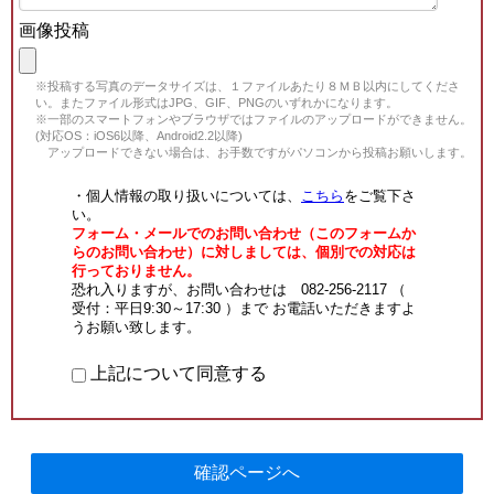
画像投稿
※投稿する写真のデータサイズは、１ファイルあたり８ＭＢ以内にしてくださ
い。またファイル形式はJPG、GIF、PNGのいずれかになります。
※一部のスマートフォンやブラウザではファイルのアップロードができません。
(対応OS：iOS6以降、Android2.2以降)
アップロードできない場合は、お手数ですがパソコンから投稿お願いします。
・個人情報の取り扱いについては、
こちら
をご覧下さ
い。
フォーム・メールでのお問い合わせ（このフォームか
らのお問い合わせ）に対しましては、個別での対応は
行っておりません。
恐れ入りますが、お問い合わせは 082-256-2117 （
受付：平日9:30～17:30 ）まで お電話いただきますよ
うお願い致します。
上記について同意する
確認ページへ