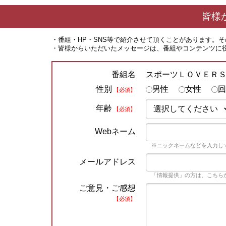
皆様
・番組・HP・SNS等で紹介させて頂くことがあります。
・皆様からいただいたメッセージは、番組やコンテンツに
スポーツＬＯＶＥＲ
番組名
性別
男性
女性
回
【必須】
年齢
【必須】
Webネーム
※ニックネームなどを入力し
メールアドレス
「情報提供」の方は、こちら
ご意見・ご感想
【必須】