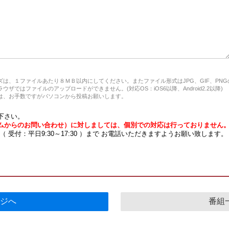
は、１ファイルあたり８ＭＢ以内にしてください。またファイル形式はJPG、GIF、PN
ザではファイルのアップロードができません。(対応OS：iOS6以降、Android2.2以降)
、お手数ですがパソコンから投稿お願いします。
下さい。
ムからのお問い合わせ）に対しましては、個別での対応は行っておりません
7 （ 受付：平日9:30～17:30 ）まで お電話いただきますようお願い致します。
ジへ
番組