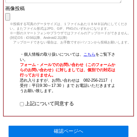
画像投稿
※投稿する写真のデータサイズは、１ファイルあたり８ＭＢ以内にしてくださ
い。またファイル形式はJPG、GIF、PNGのいずれかになります。
※一部のスマートフォンやブラウザではファイルのアップロードができません。
(対応OS：iOS6以降、Android2.2以降)
アップロードできない場合は、お手数ですがパソコンから投稿お願いします。
・個人情報の取り扱いについては、
こちら
をご覧下さ
い。
フォーム・メールでのお問い合わせ（このフォームか
らのお問い合わせ）に対しましては、個別での対応は
行っておりません。
恐れ入りますが、お問い合わせは 082-256-2117 （
受付：平日9:30～17:30 ）まで お電話いただきますよ
うお願い致します。
上記について同意する
確認ページへ