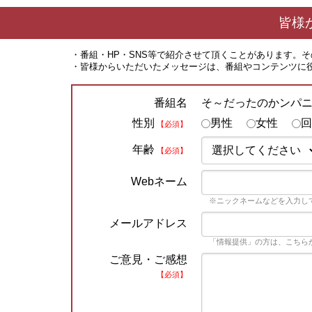
皆様
・番組・HP・SNS等で紹介させて頂くことがあります。
・皆様からいただいたメッセージは、番組やコンテンツに
そ～だったのかンパ
番組名
性別
男性
女性
回
【必須】
年齢
【必須】
Webネーム
※ニックネームなどを入力し
メールアドレス
「情報提供」の方は、こちら
ご意見・ご感想
【必須】