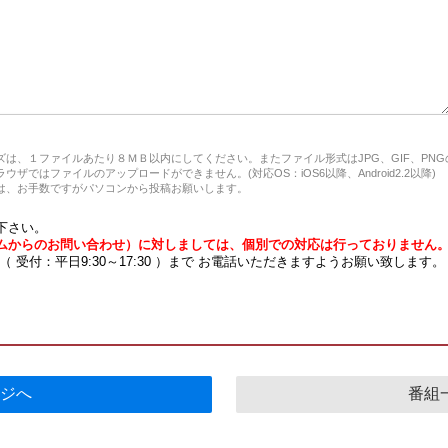
は、１ファイルあたり８ＭＢ以内にしてください。またファイル形式はJPG、GIF、PN
ザではファイルのアップロードができません。(対応OS：iOS6以降、Android2.2以降)
、お手数ですがパソコンから投稿お願いします。
下さい。
ムからのお問い合わせ）に対しましては、個別での対応は行っておりません
7 （ 受付：平日9:30～17:30 ）まで お電話いただきますようお願い致します。
ジへ
番組