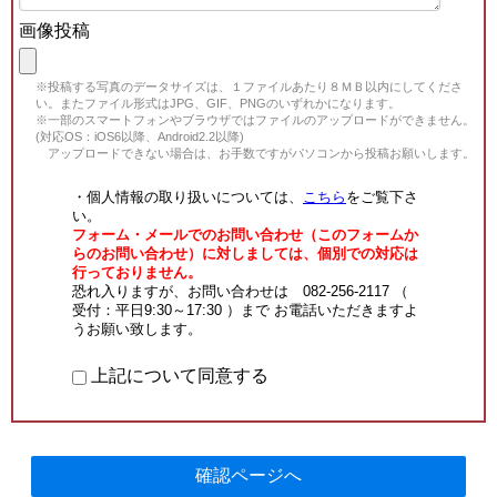
画像投稿
※投稿する写真のデータサイズは、１ファイルあたり８ＭＢ以内にしてくださ
い。またファイル形式はJPG、GIF、PNGのいずれかになります。
※一部のスマートフォンやブラウザではファイルのアップロードができません。
(対応OS：iOS6以降、Android2.2以降)
アップロードできない場合は、お手数ですがパソコンから投稿お願いします。
・個人情報の取り扱いについては、
こちら
をご覧下さ
い。
フォーム・メールでのお問い合わせ（このフォームか
らのお問い合わせ）に対しましては、個別での対応は
行っておりません。
恐れ入りますが、お問い合わせは 082-256-2117 （
受付：平日9:30～17:30 ）まで お電話いただきますよ
うお願い致します。
上記について同意する
確認ページへ