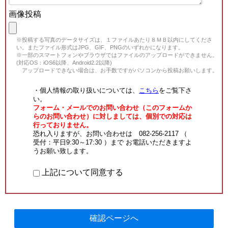
画像投稿
※投稿する写真のデータサイズは、１ファイルあたり８ＭＢ以内にしてくださ
い。またファイル形式はJPG、GIF、PNGのいずれかになります。
※一部のスマートフォンやブラウザではファイルのアップロードができません。
(対応OS：iOS6以降、Android2.2以降)
アップロードできない場合は、お手数ですがパソコンから投稿お願いします。
・個人情報の取り扱いについては、
こちら
をご覧下さ
い。
フォーム・メールでのお問い合わせ（このフォームか
らのお問い合わせ）に対しましては、個別での対応は
行っておりません。
恐れ入りますが、お問い合わせは 082-256-2117 （
受付：平日9:30～17:30 ）まで お電話いただきますよ
うお願い致します。
上記について同意する
確認ページへ