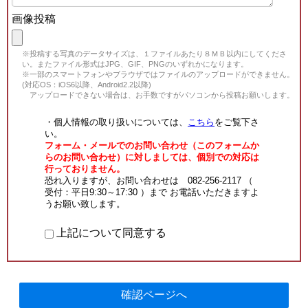
画像投稿
※投稿する写真のデータサイズは、１ファイルあたり８ＭＢ以内にしてくださ
い。またファイル形式はJPG、GIF、PNGのいずれかになります。
※一部のスマートフォンやブラウザではファイルのアップロードができません。
(対応OS：iOS6以降、Android2.2以降)
アップロードできない場合は、お手数ですがパソコンから投稿お願いします。
・個人情報の取り扱いについては、
こちら
をご覧下さ
い。
フォーム・メールでのお問い合わせ（このフォームか
らのお問い合わせ）に対しましては、個別での対応は
行っておりません。
恐れ入りますが、お問い合わせは 082-256-2117 （
受付：平日9:30～17:30 ）まで お電話いただきますよ
うお願い致します。
上記について同意する
確認ページへ