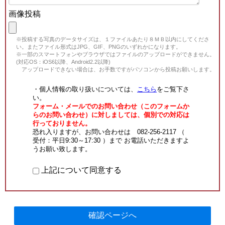
画像投稿
※投稿する写真のデータサイズは、１ファイルあたり８ＭＢ以内にしてくださ
い。またファイル形式はJPG、GIF、PNGのいずれかになります。
※一部のスマートフォンやブラウザではファイルのアップロードができません。
(対応OS：iOS6以降、Android2.2以降)
アップロードできない場合は、お手数ですがパソコンから投稿お願いします。
・個人情報の取り扱いについては、
こちら
をご覧下さ
い。
フォーム・メールでのお問い合わせ（このフォームか
らのお問い合わせ）に対しましては、個別での対応は
行っておりません。
恐れ入りますが、お問い合わせは 082-256-2117 （
受付：平日9:30～17:30 ）まで お電話いただきますよ
うお願い致します。
上記について同意する
確認ページへ