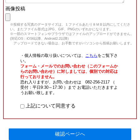
画像投稿
※投稿する写真のデータサイズは、１ファイルあたり８ＭＢ以内にしてくださ
い。またファイル形式はJPG、GIF、PNGのいずれかになります。
※一部のスマートフォンやブラウザではファイルのアップロードができません。
(対応OS：iOS6以降、Android2.2以降)
アップロードできない場合は、お手数ですがパソコンから投稿お願いします。
・個人情報の取り扱いについては、
こちら
をご覧下さ
い。
フォーム・メールでのお問い合わせ（このフォームか
らのお問い合わせ）に対しましては、個別での対応は
行っておりません。
恐れ入りますが、お問い合わせは 082-256-2117 （
受付：平日9:30～17:30 ）まで お電話いただきますよ
うお願い致します。
上記について同意する
確認ページへ