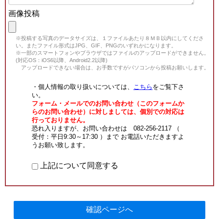
画像投稿
※投稿する写真のデータサイズは、１ファイルあたり８ＭＢ以内にしてくださ
い。またファイル形式はJPG、GIF、PNGのいずれかになります。
※一部のスマートフォンやブラウザではファイルのアップロードができません。
(対応OS：iOS6以降、Android2.2以降)
アップロードできない場合は、お手数ですがパソコンから投稿お願いします。
・個人情報の取り扱いについては、
こちら
をご覧下さ
い。
フォーム・メールでのお問い合わせ（このフォームか
らのお問い合わせ）に対しましては、個別での対応は
行っておりません。
恐れ入りますが、お問い合わせは 082-256-2117 （
受付：平日9:30～17:30 ）まで お電話いただきますよ
うお願い致します。
上記について同意する
確認ページへ