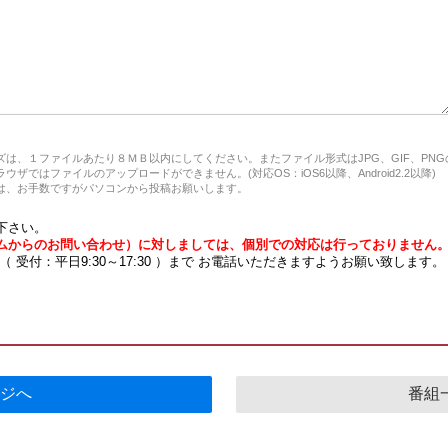
は、１ファイルあたり８ＭＢ以内にしてください。またファイル形式はJPG、GIF、PN
ザではファイルのアップロードができません。(対応OS：iOS6以降、Android2.2以降)
、お手数ですがパソコンから投稿お願いします。
下さい。
ムからのお問い合わせ）に対しましては、個別での対応は行っておりません
7 （ 受付：平日9:30～17:30 ）まで お電話いただきますようお願い致します。
ジへ
番組