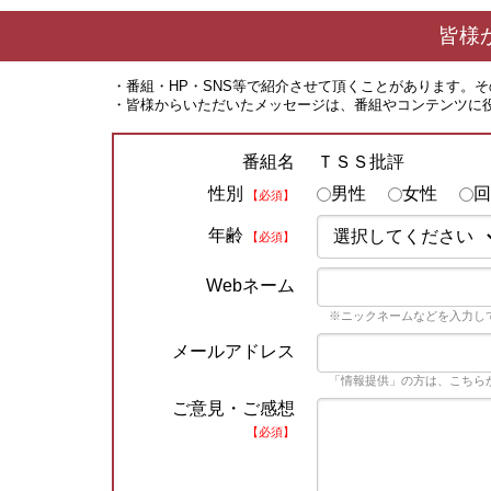
皆様
・番組・HP・SNS等で紹介させて頂くことがあります。
・皆様からいただいたメッセージは、番組やコンテンツに
ＴＳＳ批評
番組名
性別
男性
女性
回
【必須】
年齢
【必須】
Webネーム
※ニックネームなどを入力し
メールアドレス
「情報提供」の方は、こちら
ご意見・ご感想
【必須】