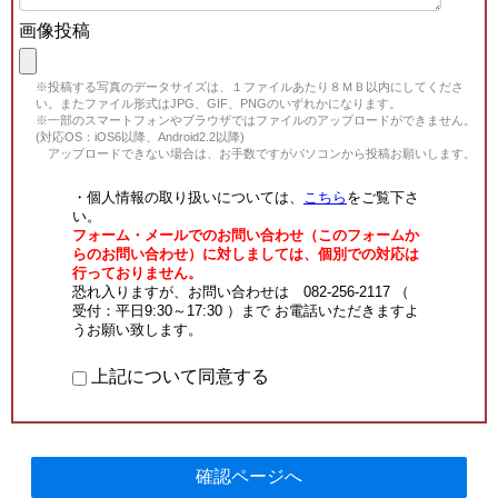
画像投稿
※投稿する写真のデータサイズは、１ファイルあたり８ＭＢ以内にしてくださ
い。またファイル形式はJPG、GIF、PNGのいずれかになります。
※一部のスマートフォンやブラウザではファイルのアップロードができません。
(対応OS：iOS6以降、Android2.2以降)
アップロードできない場合は、お手数ですがパソコンから投稿お願いします。
・個人情報の取り扱いについては、
こちら
をご覧下さ
い。
フォーム・メールでのお問い合わせ（このフォームか
らのお問い合わせ）に対しましては、個別での対応は
行っておりません。
恐れ入りますが、お問い合わせは 082-256-2117 （
受付：平日9:30～17:30 ）まで お電話いただきますよ
うお願い致します。
上記について同意する
確認ページへ