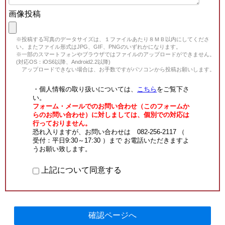
画像投稿
※投稿する写真のデータサイズは、１ファイルあたり８ＭＢ以内にしてくださ
い。またファイル形式はJPG、GIF、PNGのいずれかになります。
※一部のスマートフォンやブラウザではファイルのアップロードができません。
(対応OS：iOS6以降、Android2.2以降)
アップロードできない場合は、お手数ですがパソコンから投稿お願いします。
・個人情報の取り扱いについては、
こちら
をご覧下さ
い。
フォーム・メールでのお問い合わせ（このフォームか
らのお問い合わせ）に対しましては、個別での対応は
行っておりません。
恐れ入りますが、お問い合わせは 082-256-2117 （
受付：平日9:30～17:30 ）まで お電話いただきますよ
うお願い致します。
上記について同意する
確認ページへ