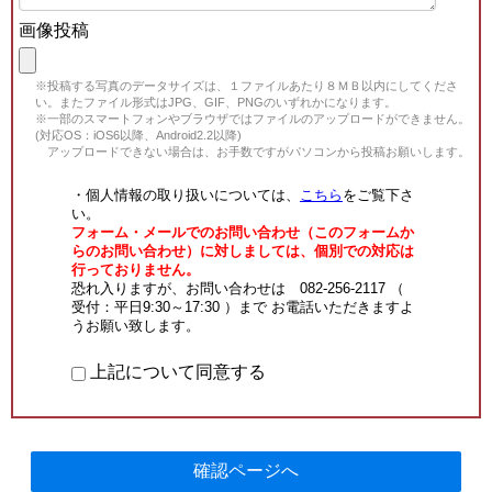
画像投稿
※投稿する写真のデータサイズは、１ファイルあたり８ＭＢ以内にしてくださ
い。またファイル形式はJPG、GIF、PNGのいずれかになります。
※一部のスマートフォンやブラウザではファイルのアップロードができません。
(対応OS：iOS6以降、Android2.2以降)
アップロードできない場合は、お手数ですがパソコンから投稿お願いします。
・個人情報の取り扱いについては、
こちら
をご覧下さ
い。
フォーム・メールでのお問い合わせ（このフォームか
らのお問い合わせ）に対しましては、個別での対応は
行っておりません。
恐れ入りますが、お問い合わせは 082-256-2117 （
受付：平日9:30～17:30 ）まで お電話いただきますよ
うお願い致します。
上記について同意する
確認ページへ