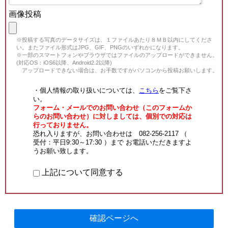
画像投稿
※投稿する写真のデータサイズは、１ファイルあたり８ＭＢ以内にしてくださ
い。またファイル形式はJPG、GIF、PNGのいずれかになります。
※一部のスマートフォンやブラウザではファイルのアップロードができません。
(対応OS：iOS6以降、Android2.2以降)
アップロードできない場合は、お手数ですがパソコンから投稿お願いします。
・個人情報の取り扱いについては、
こちら
をご覧下さ
い。
フォーム・メールでのお問い合わせ（このフォームか
らのお問い合わせ）に対しましては、個別での対応は
行っておりません。
恐れ入りますが、お問い合わせは 082-256-2117 （
受付：平日9:30～17:30 ）まで お電話いただきますよ
うお願い致します。
上記について同意する
確認ページへ