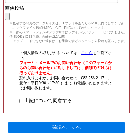
画像投稿
※投稿する写真のデータサイズは、１ファイルあたり８ＭＢ以内にしてくださ
い。またファイル形式はJPG、GIF、PNGのいずれかになります。
※一部のスマートフォンやブラウザではファイルのアップロードができません。
(対応OS：iOS6以降、Android2.2以降)
アップロードできない場合は、お手数ですがパソコンから投稿お願いします。
・個人情報の取り扱いについては、
こちら
をご覧下さ
い。
フォーム・メールでのお問い合わせ（このフォームか
らのお問い合わせ）に対しましては、個別での対応は
行っておりません。
恐れ入りますが、お問い合わせは 082-256-2117 （
受付：平日9:30～17:30 ）まで お電話いただきますよ
うお願い致します。
上記について同意する
確認ページへ