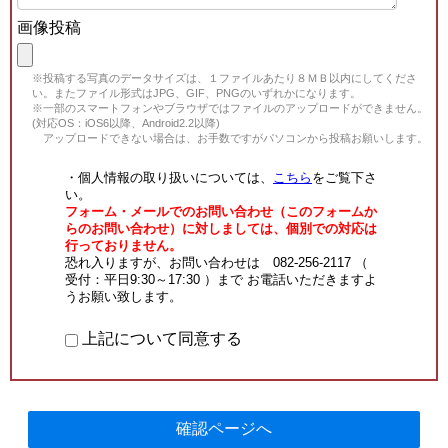
画像投稿
※投稿する写真のデータサイズは、１ファイルあたり８ＭＢ以内にしてくださ
い。またファイル形式はJPG、GIF、PNGのいずれかになります。
※一部のスマートフォンやブラウザではファイルのアップロードができません。
(対応OS：iOS6以降、Android2.2以降)
アップロードできない場合は、お手数ですがパソコンから投稿お願いします。
・個人情報の取り扱いについては、
こちら
をご覧下さ
い。
フォーム・メールでのお問い合わせ（このフォームか
らのお問い合わせ）に対しましては、個別での対応は
行っておりません。
恐れ入りますが、お問い合わせは 082-256-2117 （
受付：平日9:30～17:30 ）まで お電話いただきますよ
うお願い致します。
上記について同意する
確認ページへ