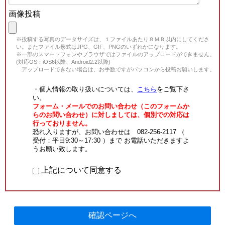
画像投稿
※投稿する写真のデータサイズは、１ファイルあたり８ＭＢ以内にしてくださ
い。またファイル形式はJPG、GIF、PNGのいずれかになります。
※一部のスマートフォンやブラウザではファイルのアップロードができません。
(対応OS：iOS6以降、Android2.2以降)
アップロードできない場合は、お手数ですがパソコンから投稿お願いします。
・個人情報の取り扱いについては、
こちら
をご覧下さ
い。
フォーム・メールでのお問い合わせ（このフォームか
らのお問い合わせ）に対しましては、個別での対応は
行っておりません。
恐れ入りますが、お問い合わせは 082-256-2117 （
受付：平日9:30～17:30 ）まで お電話いただきますよ
うお願い致します。
上記について同意する
確認ページへ