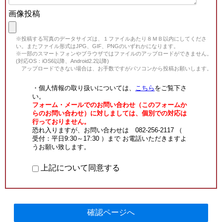
画像投稿
※投稿する写真のデータサイズは、１ファイルあたり８ＭＢ以内にしてくださ
い。またファイル形式はJPG、GIF、PNGのいずれかになります。
※一部のスマートフォンやブラウザではファイルのアップロードができません。
(対応OS：iOS6以降、Android2.2以降)
アップロードできない場合は、お手数ですがパソコンから投稿お願いします。
・個人情報の取り扱いについては、
こちら
をご覧下さ
い。
フォーム・メールでのお問い合わせ（このフォームか
らのお問い合わせ）に対しましては、個別での対応は
行っておりません。
恐れ入りますが、お問い合わせは 082-256-2117 （
受付：平日9:30～17:30 ）まで お電話いただきますよ
うお願い致します。
上記について同意する
確認ページへ