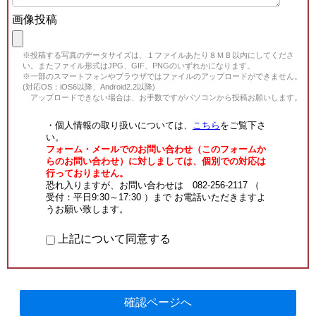
画像投稿
※投稿する写真のデータサイズは、１ファイルあたり８ＭＢ以内にしてくださ
い。またファイル形式はJPG、GIF、PNGのいずれかになります。
※一部のスマートフォンやブラウザではファイルのアップロードができません。
(対応OS：iOS6以降、Android2.2以降)
アップロードできない場合は、お手数ですがパソコンから投稿お願いします。
・個人情報の取り扱いについては、
こちら
をご覧下さ
い。
フォーム・メールでのお問い合わせ（このフォームか
らのお問い合わせ）に対しましては、個別での対応は
行っておりません。
恐れ入りますが、お問い合わせは 082-256-2117 （
受付：平日9:30～17:30 ）まで お電話いただきますよ
うお願い致します。
上記について同意する
確認ページへ