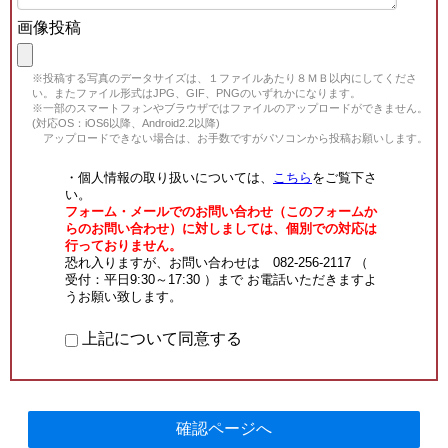
画像投稿
※投稿する写真のデータサイズは、１ファイルあたり８ＭＢ以内にしてくださ
い。またファイル形式はJPG、GIF、PNGのいずれかになります。
※一部のスマートフォンやブラウザではファイルのアップロードができません。
(対応OS：iOS6以降、Android2.2以降)
アップロードできない場合は、お手数ですがパソコンから投稿お願いします。
・個人情報の取り扱いについては、
こちら
をご覧下さ
い。
フォーム・メールでのお問い合わせ（このフォームか
らのお問い合わせ）に対しましては、個別での対応は
行っておりません。
恐れ入りますが、お問い合わせは 082-256-2117 （
受付：平日9:30～17:30 ）まで お電話いただきますよ
うお願い致します。
上記について同意する
確認ページへ