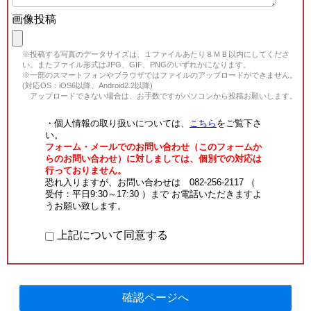
画像投稿
※投稿する写真のデータサイズは、１ファイルあたり８ＭＢ以内にしてくださ
い。またファイル形式はJPG、GIF、PNGのいずれかになります。
※一部のスマートフォンやブラウザではファイルのアップロードができません。
(対応OS：iOS6以降、Android2.2以降)
アップロードできない場合は、お手数ですがパソコンから投稿お願いします。
・個人情報の取り扱いについては、
こちら
をご覧下さ
い。
フォーム・メールでのお問い合わせ（このフォームか
らのお問い合わせ）に対しましては、個別での対応は
行っておりません。
恐れ入りますが、お問い合わせは 082-256-2117 （
受付：平日9:30～17:30 ）まで お電話いただきますよ
うお願い致します。
上記について同意する
確認ページへ