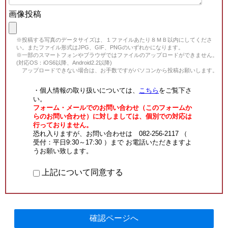
画像投稿
※投稿する写真のデータサイズは、１ファイルあたり８ＭＢ以内にしてくださ
い。またファイル形式はJPG、GIF、PNGのいずれかになります。
※一部のスマートフォンやブラウザではファイルのアップロードができません。
(対応OS：iOS6以降、Android2.2以降)
アップロードできない場合は、お手数ですがパソコンから投稿お願いします。
・個人情報の取り扱いについては、
こちら
をご覧下さ
い。
フォーム・メールでのお問い合わせ（このフォームか
らのお問い合わせ）に対しましては、個別での対応は
行っておりません。
恐れ入りますが、お問い合わせは 082-256-2117 （
受付：平日9:30～17:30 ）まで お電話いただきますよ
うお願い致します。
上記について同意する
確認ページへ