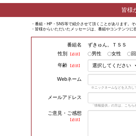
皆様
・番組・HP・SNS等で紹介させて頂くことがあります。
・皆様からいただいたメッセージは、番組やコンテンツに
ずきゅん。ＴＳＳ
番組名
性別
男性
女性
回
【必須】
年齢
【必須】
Webネーム
※ニックネームなどを入力し
メールアドレス
「情報提供」の方は、こちら
ご意見・ご感想
【必須】