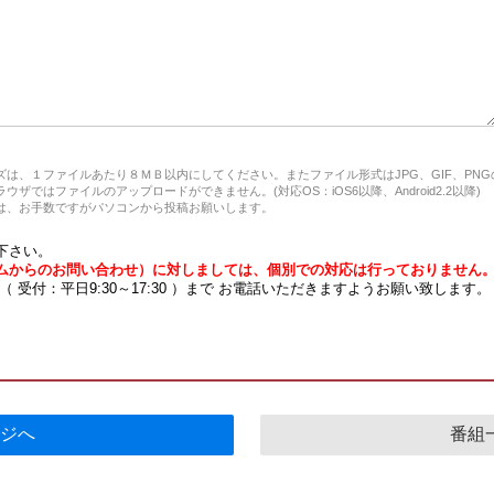
は、１ファイルあたり８ＭＢ以内にしてください。またファイル形式はJPG、GIF、PN
ザではファイルのアップロードができません。(対応OS：iOS6以降、Android2.2以降)
、お手数ですがパソコンから投稿お願いします。
下さい。
ムからのお問い合わせ）に対しましては、個別での対応は行っておりません
7 （ 受付：平日9:30～17:30 ）まで お電話いただきますようお願い致します。
ジへ
番組