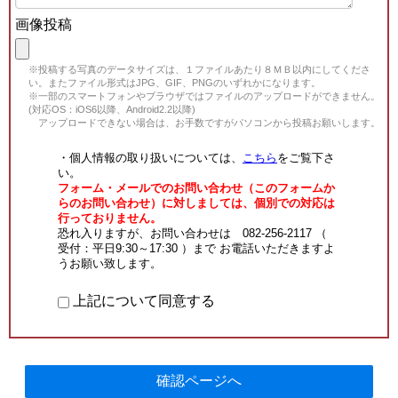
画像投稿
※投稿する写真のデータサイズは、１ファイルあたり８ＭＢ以内にしてくださ
い。またファイル形式はJPG、GIF、PNGのいずれかになります。
※一部のスマートフォンやブラウザではファイルのアップロードができません。
(対応OS：iOS6以降、Android2.2以降)
アップロードできない場合は、お手数ですがパソコンから投稿お願いします。
・個人情報の取り扱いについては、
こちら
をご覧下さ
い。
フォーム・メールでのお問い合わせ（このフォームか
らのお問い合わせ）に対しましては、個別での対応は
行っておりません。
恐れ入りますが、お問い合わせは 082-256-2117 （
受付：平日9:30～17:30 ）まで お電話いただきますよ
うお願い致します。
上記について同意する
確認ページへ