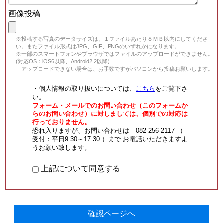
画像投稿
※投稿する写真のデータサイズは、１ファイルあたり８ＭＢ以内にしてくださ
い。またファイル形式はJPG、GIF、PNGのいずれかになります。
※一部のスマートフォンやブラウザではファイルのアップロードができません。
(対応OS：iOS6以降、Android2.2以降)
アップロードできない場合は、お手数ですがパソコンから投稿お願いします。
・個人情報の取り扱いについては、
こちら
をご覧下さ
い。
フォーム・メールでのお問い合わせ（このフォームか
らのお問い合わせ）に対しましては、個別での対応は
行っておりません。
恐れ入りますが、お問い合わせは 082-256-2117 （
受付：平日9:30～17:30 ）まで お電話いただきますよ
うお願い致します。
上記について同意する
確認ページへ