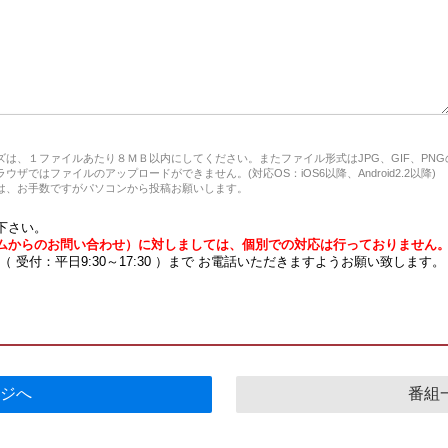
は、１ファイルあたり８ＭＢ以内にしてください。またファイル形式はJPG、GIF、PN
ザではファイルのアップロードができません。(対応OS：iOS6以降、Android2.2以降)
、お手数ですがパソコンから投稿お願いします。
下さい。
ムからのお問い合わせ）に対しましては、個別での対応は行っておりません
7 （ 受付：平日9:30～17:30 ）まで お電話いただきますようお願い致します。
ジへ
番組