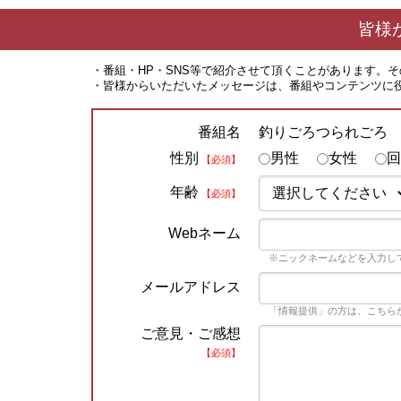
皆様
・番組・HP・SNS等で紹介させて頂くことがあります。
・皆様からいただいたメッセージは、番組やコンテンツに
釣りごろつられごろ
番組名
性別
男性
女性
回
【必須】
年齢
【必須】
Webネーム
※ニックネームなどを入力し
メールアドレス
「情報提供」の方は、こちら
ご意見・ご感想
【必須】