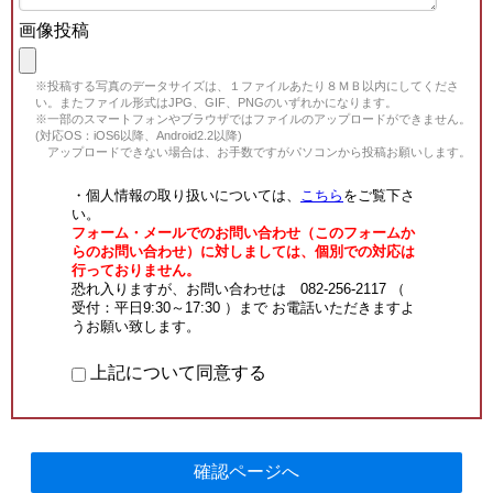
画像投稿
※投稿する写真のデータサイズは、１ファイルあたり８ＭＢ以内にしてくださ
い。またファイル形式はJPG、GIF、PNGのいずれかになります。
※一部のスマートフォンやブラウザではファイルのアップロードができません。
(対応OS：iOS6以降、Android2.2以降)
アップロードできない場合は、お手数ですがパソコンから投稿お願いします。
・個人情報の取り扱いについては、
こちら
をご覧下さ
い。
フォーム・メールでのお問い合わせ（このフォームか
らのお問い合わせ）に対しましては、個別での対応は
行っておりません。
恐れ入りますが、お問い合わせは 082-256-2117 （
受付：平日9:30～17:30 ）まで お電話いただきますよ
うお願い致します。
上記について同意する
確認ページへ