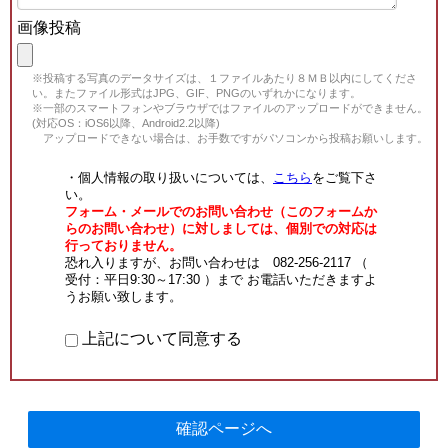
画像投稿
※投稿する写真のデータサイズは、１ファイルあたり８ＭＢ以内にしてくださ
い。またファイル形式はJPG、GIF、PNGのいずれかになります。
※一部のスマートフォンやブラウザではファイルのアップロードができません。
(対応OS：iOS6以降、Android2.2以降)
アップロードできない場合は、お手数ですがパソコンから投稿お願いします。
・個人情報の取り扱いについては、
こちら
をご覧下さ
い。
フォーム・メールでのお問い合わせ（このフォームか
らのお問い合わせ）に対しましては、個別での対応は
行っておりません。
恐れ入りますが、お問い合わせは 082-256-2117 （
受付：平日9:30～17:30 ）まで お電話いただきますよ
うお願い致します。
上記について同意する
確認ページへ