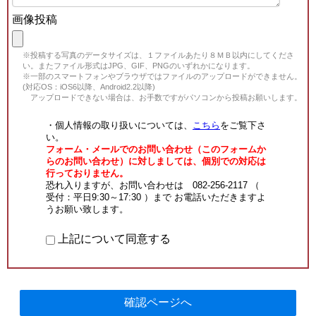
画像投稿
※投稿する写真のデータサイズは、１ファイルあたり８ＭＢ以内にしてくださ
い。またファイル形式はJPG、GIF、PNGのいずれかになります。
※一部のスマートフォンやブラウザではファイルのアップロードができません。
(対応OS：iOS6以降、Android2.2以降)
アップロードできない場合は、お手数ですがパソコンから投稿お願いします。
・個人情報の取り扱いについては、
こちら
をご覧下さ
い。
フォーム・メールでのお問い合わせ（このフォームか
らのお問い合わせ）に対しましては、個別での対応は
行っておりません。
恐れ入りますが、お問い合わせは 082-256-2117 （
受付：平日9:30～17:30 ）まで お電話いただきますよ
うお願い致します。
上記について同意する
確認ページへ