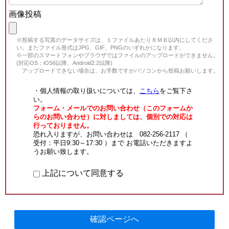
画像投稿
※投稿する写真のデータサイズは、１ファイルあたり８ＭＢ以内にしてくださ
い。またファイル形式はJPG、GIF、PNGのいずれかになります。
※一部のスマートフォンやブラウザではファイルのアップロードができません。
(対応OS：iOS6以降、Android2.2以降)
アップロードできない場合は、お手数ですがパソコンから投稿お願いします。
・個人情報の取り扱いについては、
こちら
をご覧下さ
い。
フォーム・メールでのお問い合わせ（このフォームか
らのお問い合わせ）に対しましては、個別での対応は
行っておりません。
恐れ入りますが、お問い合わせは 082-256-2117 （
受付：平日9:30～17:30 ）まで お電話いただきますよ
うお願い致します。
上記について同意する
確認ページへ