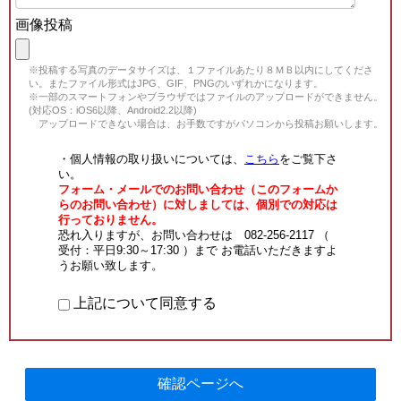
画像投稿
※投稿する写真のデータサイズは、１ファイルあたり８ＭＢ以内にしてくださ
い。またファイル形式はJPG、GIF、PNGのいずれかになります。
※一部のスマートフォンやブラウザではファイルのアップロードができません。
(対応OS：iOS6以降、Android2.2以降)
アップロードできない場合は、お手数ですがパソコンから投稿お願いします。
・個人情報の取り扱いについては、
こちら
をご覧下さ
い。
フォーム・メールでのお問い合わせ（このフォームか
らのお問い合わせ）に対しましては、個別での対応は
行っておりません。
恐れ入りますが、お問い合わせは 082-256-2117 （
受付：平日9:30～17:30 ）まで お電話いただきますよ
うお願い致します。
上記について同意する
確認ページへ