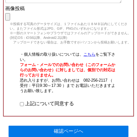
画像投稿
※投稿する写真のデータサイズは、１ファイルあたり８ＭＢ以内にしてくださ
い。またファイル形式はJPG、GIF、PNGのいずれかになります。
※一部のスマートフォンやブラウザではファイルのアップロードができません。
(対応OS：iOS6以降、Android2.2以降)
アップロードできない場合は、お手数ですがパソコンから投稿お願いします。
・個人情報の取り扱いについては、
こちら
をご覧下さ
い。
フォーム・メールでのお問い合わせ（このフォームか
らのお問い合わせ）に対しましては、個別での対応は
行っておりません。
恐れ入りますが、お問い合わせは 082-256-2117 （
受付：平日9:30～17:30 ）まで お電話いただきますよ
うお願い致します。
上記について同意する
確認ページへ