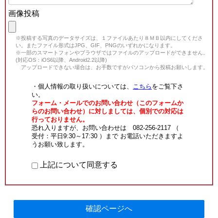
画像投稿
※投稿する写真のデータサイズは、１ファイルあたり８ＭＢ以内にしてくださ
い。またファイル形式はJPG、GIF、PNGのいずれかになります。
※一部のスマートフォンやブラウザではファイルのアップロードができません。
(対応OS：iOS6以降、Android2.2以降)
アップロードできない場合は、お手数ですがパソコンから投稿お願いします。
・個人情報の取り扱いについては、
こちら
をご覧下さ
い。
フォーム・メールでのお問い合わせ（このフォームか
らのお問い合わせ）に対しましては、個別での対応は
行っておりません。
恐れ入りますが、お問い合わせは 082-256-2117 （
受付：平日9:30～17:30 ）まで お電話いただきますよ
うお願い致します。
上記について同意する
確認ページへ