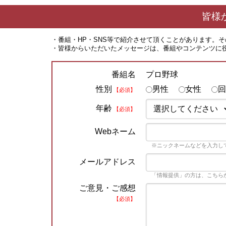
皆様
・番組・HP・SNS等で紹介させて頂くことがあります。
・皆様からいただいたメッセージは、番組やコンテンツに
プロ野球
番組名
性別
男性
女性
回
【必須】
年齢
【必須】
Webネーム
※ニックネームなどを入力し
メールアドレス
「情報提供」の方は、こちら
ご意見・ご感想
【必須】