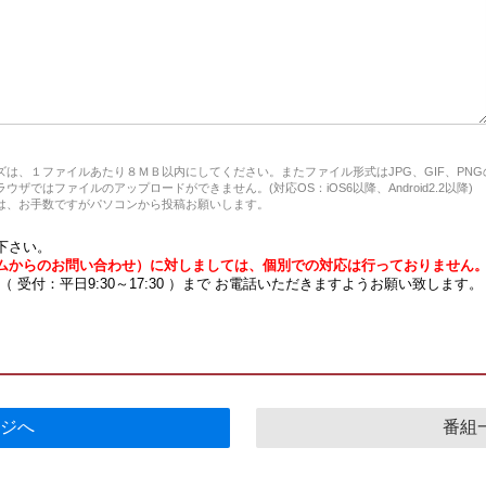
は、１ファイルあたり８ＭＢ以内にしてください。またファイル形式はJPG、GIF、PN
ザではファイルのアップロードができません。(対応OS：iOS6以降、Android2.2以降)
、お手数ですがパソコンから投稿お願いします。
下さい。
ムからのお問い合わせ）に対しましては、個別での対応は行っておりません
7 （ 受付：平日9:30～17:30 ）まで お電話いただきますようお願い致します。
ジへ
番組