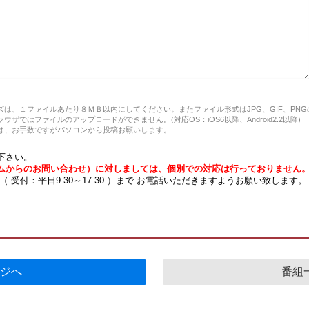
は、１ファイルあたり８ＭＢ以内にしてください。またファイル形式はJPG、GIF、PN
ザではファイルのアップロードができません。(対応OS：iOS6以降、Android2.2以降)
、お手数ですがパソコンから投稿お願いします。
下さい。
ムからのお問い合わせ）に対しましては、個別での対応は行っておりません
7 （ 受付：平日9:30～17:30 ）まで お電話いただきますようお願い致します。
ジへ
番組