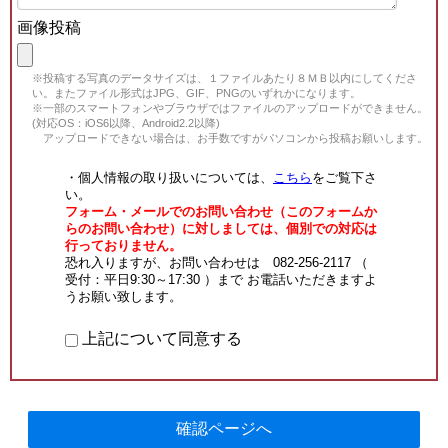
画像投稿
※投稿する写真のデータサイズは、１ファイルあたり８ＭＢ以内にしてくださ
い。またファイル形式はJPG、GIF、PNGのいずれかになります。
※一部のスマートフォンやブラウザではファイルのアップロードができません。
(対応OS：iOS6以降、Android2.2以降)
アップロードできない場合は、お手数ですがパソコンから投稿お願いします。
・個人情報の取り扱いについては、
こちら
をご覧下さ
い。
フォーム・メールでのお問い合わせ（このフォームか
らのお問い合わせ）に対しましては、個別での対応は
行っておりません。
恐れ入りますが、お問い合わせは 082-256-2117 （
受付：平日9:30～17:30 ）まで お電話いただきますよ
うお願い致します。
上記について同意する
確認ページへ