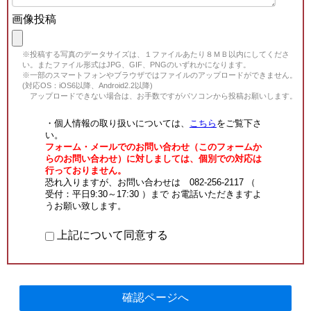
画像投稿
※投稿する写真のデータサイズは、１ファイルあたり８ＭＢ以内にしてくださ
い。またファイル形式はJPG、GIF、PNGのいずれかになります。
※一部のスマートフォンやブラウザではファイルのアップロードができません。
(対応OS：iOS6以降、Android2.2以降)
アップロードできない場合は、お手数ですがパソコンから投稿お願いします。
・個人情報の取り扱いについては、
こちら
をご覧下さ
い。
フォーム・メールでのお問い合わせ（このフォームか
らのお問い合わせ）に対しましては、個別での対応は
行っておりません。
恐れ入りますが、お問い合わせは 082-256-2117 （
受付：平日9:30～17:30 ）まで お電話いただきますよ
うお願い致します。
上記について同意する
確認ページへ