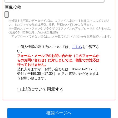
画像投稿
※投稿する写真のデータサイズは、１ファイルあたり８ＭＢ以内にしてくださ
い。またファイル形式はJPG、GIF、PNGのいずれかになります。
※一部のスマートフォンやブラウザではファイルのアップロードができません。
(対応OS：iOS6以降、Android2.2以降)
アップロードできない場合は、お手数ですがパソコンから投稿お願いします。
・個人情報の取り扱いについては、
こちら
をご覧下さ
い。
フォーム・メールでのお問い合わせ（このフォームか
らのお問い合わせ）に対しましては、個別での対応は
行っておりません。
恐れ入りますが、お問い合わせは 082-256-2117 （
受付：平日9:30～17:30 ）まで お電話いただきますよ
うお願い致します。
上記について同意する
確認ページへ