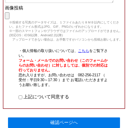
画像投稿
※投稿する写真のデータサイズは、１ファイルあたり８ＭＢ以内にしてくださ
い。またファイル形式はJPG、GIF、PNGのいずれかになります。
※一部のスマートフォンやブラウザではファイルのアップロードができません。
(対応OS：iOS6以降、Android2.2以降)
アップロードできない場合は、お手数ですがパソコンから投稿お願いします。
・個人情報の取り扱いについては、
こちら
をご覧下さ
い。
フォーム・メールでのお問い合わせ（このフォームか
らのお問い合わせ）に対しましては、個別での対応は
行っておりません。
恐れ入りますが、お問い合わせは 082-256-2117 （
受付：平日9:30～17:30 ）まで お電話いただきますよ
うお願い致します。
上記について同意する
確認ページへ