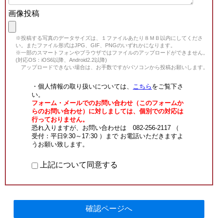
画像投稿
※投稿する写真のデータサイズは、１ファイルあたり８ＭＢ以内にしてくださ
い。またファイル形式はJPG、GIF、PNGのいずれかになります。
※一部のスマートフォンやブラウザではファイルのアップロードができません。
(対応OS：iOS6以降、Android2.2以降)
アップロードできない場合は、お手数ですがパソコンから投稿お願いします。
・個人情報の取り扱いについては、
こちら
をご覧下さ
い。
フォーム・メールでのお問い合わせ（このフォームか
らのお問い合わせ）に対しましては、個別での対応は
行っておりません。
恐れ入りますが、お問い合わせは 082-256-2117 （
受付：平日9:30～17:30 ）まで お電話いただきますよ
うお願い致します。
上記について同意する
確認ページへ