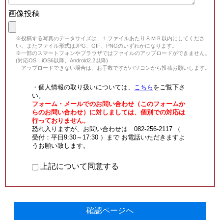
画像投稿
※投稿する写真のデータサイズは、１ファイルあたり８ＭＢ以内にしてくださ
い。またファイル形式はJPG、GIF、PNGのいずれかになります。
※一部のスマートフォンやブラウザではファイルのアップロードができません。
(対応OS：iOS6以降、Android2.2以降)
アップロードできない場合は、お手数ですがパソコンから投稿お願いします。
・個人情報の取り扱いについては、
こちら
をご覧下さ
い。
フォーム・メールでのお問い合わせ（このフォームか
らのお問い合わせ）に対しましては、個別での対応は
行っておりません。
恐れ入りますが、お問い合わせは 082-256-2117 （
受付：平日9:30～17:30 ）まで お電話いただきますよ
うお願い致します。
上記について同意する
確認ページへ