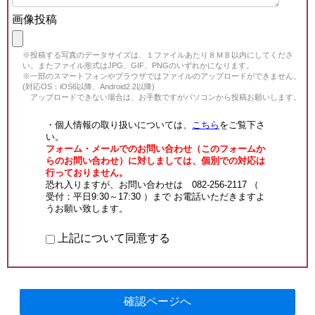
画像投稿
※投稿する写真のデータサイズは、１ファイルあたり８ＭＢ以内にしてくださ
い。またファイル形式はJPG、GIF、PNGのいずれかになります。
※一部のスマートフォンやブラウザではファイルのアップロードができません。
(対応OS：iOS6以降、Android2.2以降)
アップロードできない場合は、お手数ですがパソコンから投稿お願いします。
・個人情報の取り扱いについては、
こちら
をご覧下さ
い。
フォーム・メールでのお問い合わせ（このフォームか
らのお問い合わせ）に対しましては、個別での対応は
行っておりません。
恐れ入りますが、お問い合わせは 082-256-2117 （
受付：平日9:30～17:30 ）まで お電話いただきますよ
うお願い致します。
上記について同意する
確認ページへ