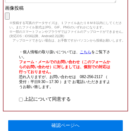
画像投稿
※投稿する写真のデータサイズは、１ファイルあたり８ＭＢ以内にしてくださ
い。またファイル形式はJPG、GIF、PNGのいずれかになります。
※一部のスマートフォンやブラウザではファイルのアップロードができません。
(対応OS：iOS6以降、Android2.2以降)
アップロードできない場合は、お手数ですがパソコンから投稿お願いします。
・個人情報の取り扱いについては、
こちら
をご覧下さ
い。
フォーム・メールでのお問い合わせ（このフォームか
らのお問い合わせ）に対しましては、個別での対応は
行っておりません。
恐れ入りますが、お問い合わせは 082-256-2117 （
受付：平日9:30～17:30 ）まで お電話いただきますよ
うお願い致します。
上記について同意する
確認ページへ