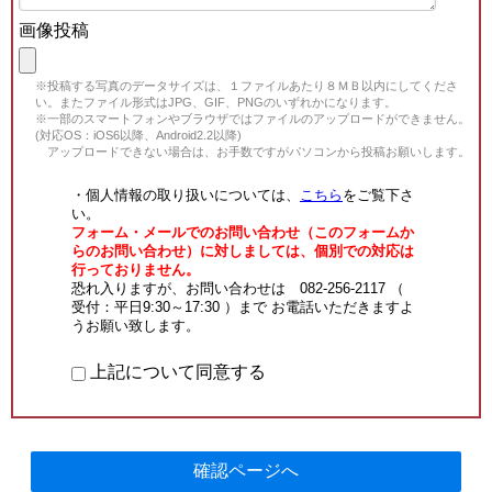
画像投稿
※投稿する写真のデータサイズは、１ファイルあたり８ＭＢ以内にしてくださ
い。またファイル形式はJPG、GIF、PNGのいずれかになります。
※一部のスマートフォンやブラウザではファイルのアップロードができません。
(対応OS：iOS6以降、Android2.2以降)
アップロードできない場合は、お手数ですがパソコンから投稿お願いします。
・個人情報の取り扱いについては、
こちら
をご覧下さ
い。
フォーム・メールでのお問い合わせ（このフォームか
らのお問い合わせ）に対しましては、個別での対応は
行っておりません。
恐れ入りますが、お問い合わせは 082-256-2117 （
受付：平日9:30～17:30 ）まで お電話いただきますよ
うお願い致します。
上記について同意する
確認ページへ